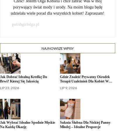
Cześć! Jestem Olga Kobiela i chce zabrać Was w mój
porywający świat mody i urody. Na moim blogu będę
udzielała wiele porad dla wszystkich kobiet! Zapraszam!
polishgirlolga.pl
NAJNOWSZE WPISY
Jak Dobrać Idealną Kredkę Do
Gdzie Znaleźć Prywatny Ośrodek
Brwi? Kieruj Się Jakością
Terapii Uzależnień Dla Kobiet W…
LIP 23, 2026
LIP 9, 2026
Jak Wybrać Idealne Spodnie Męskie
Suknia Ślubna Dla Niskiej Panny
Na Każdą Okazję
Młodej – Idealne Proporcje