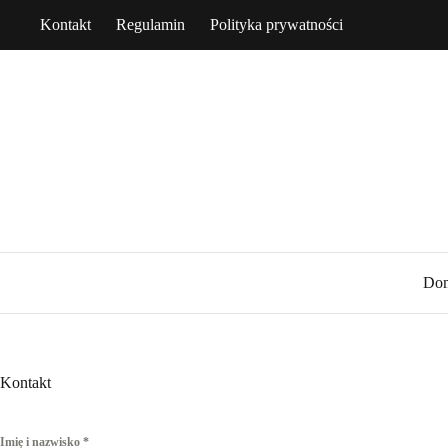
Przejdź
Kontakt
Regulamin
Polityka prywatności
do
treści
Do
Kontakt
Imię i nazwisko
*