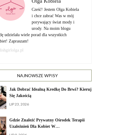
Olga Kobiela
Cześć! Jestem Olga Kobiela
i chce zabrać Was w mój
porywający świat mody i
urody. Na moim blogu
dę udzielała wiele porad dla wszystkich
biet! Zapraszam!
lishgirlolga.pl
NAJNOWSZE WPISY
Jak Dobrać Idealną Kredkę Do Brwi? Kieruj
Się Jakością
LIP 23, 2026
Gdzie Znaleźć Prywatny Ośrodek Terapii
Uzależnień Dla Kobiet W…
LIP 9, 2026