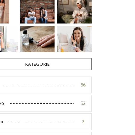
KATEGORIE
56
ko
52
on
2