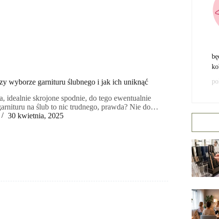
bę
ko
po
zy wyborze garnituru ślubnego i jak ich uniknąć
, idealnie skrojone spodnie, do tego ewentualnie
arnituru na ślub to nic trudnego, prawda? Nie do…
30 kwietnia, 2025