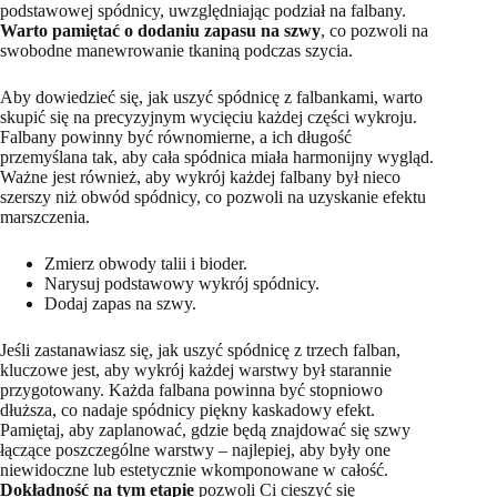
podstawowej spódnicy, uwzględniając podział na falbany.
Warto pamiętać o dodaniu zapasu na szwy
, co pozwoli na
swobodne manewrowanie tkaniną podczas szycia.
Aby dowiedzieć się, jak uszyć spódnicę z falbankami, warto
skupić się na precyzyjnym wycięciu każdej części wykroju.
Falbany powinny być równomierne, a ich długość
przemyślana tak, aby cała spódnica miała harmonijny wygląd.
Ważne jest również, aby wykrój każdej falbany był nieco
szerszy niż obwód spódnicy, co pozwoli na uzyskanie efektu
marszczenia.
Zmierz obwody talii i bioder.
Narysuj podstawowy wykrój spódnicy.
Dodaj zapas na szwy.
Jeśli zastanawiasz się, jak uszyć spódnicę z trzech falban,
kluczowe jest, aby wykrój każdej warstwy był starannie
przygotowany. Każda falbana powinna być stopniowo
dłuższa, co nadaje spódnicy piękny kaskadowy efekt.
Pamiętaj, aby zaplanować, gdzie będą znajdować się szwy
łączące poszczególne warstwy – najlepiej, aby były one
niewidoczne lub estetycznie wkomponowane w całość.
Dokładność na tym etapie
pozwoli Ci cieszyć się