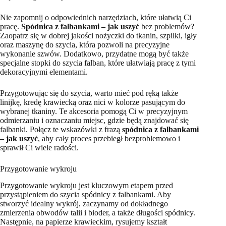
Nie zapomnij o odpowiednich narzędziach, które ułatwią Ci
pracę.
Spódnica z falbankami – jak uszyć
bez problemów?
Zaopatrz się w dobrej jakości nożyczki do tkanin, szpilki, igły
oraz maszynę do szycia, która pozwoli na precyzyjne
wykonanie szwów. Dodatkowo, przydatne mogą być także
specjalne stopki do szycia falban, które ułatwiają pracę z tymi
dekoracyjnymi elementami.
Przygotowując się do szycia, warto mieć pod ręką także
linijkę, kredę krawiecką oraz nici w kolorze pasującym do
wybranej tkaniny. Te akcesoria pomogą Ci w precyzyjnym
odmierzaniu i oznaczaniu miejsc, gdzie będą znajdować się
falbanki. Połącz te wskazówki z frazą
spódnica z falbankami
– jak uszyć
, aby cały proces przebiegł bezproblemowo i
sprawił Ci wiele radości.
Przygotowanie wykroju
Przygotowanie wykroju jest kluczowym etapem przed
przystąpieniem do szycia spódnicy z falbankami. Aby
stworzyć idealny wykrój, zaczynamy od dokładnego
zmierzenia obwodów talii i bioder, a także długości spódnicy.
Następnie, na papierze krawieckim, rysujemy kształt