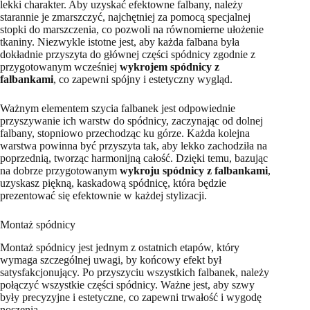
lekki charakter. Aby uzyskać efektowne falbany, należy
starannie je zmarszczyć, najchętniej za pomocą specjalnej
stopki do marszczenia, co pozwoli na równomierne ułożenie
tkaniny. Niezwykle istotne jest, aby każda falbana była
dokładnie przyszyta do głównej części spódnicy zgodnie z
przygotowanym wcześniej
wykrojem spódnicy z
falbankami
, co zapewni spójny i estetyczny wygląd.
Ważnym elementem szycia falbanek jest odpowiednie
przyszywanie ich warstw do spódnicy, zaczynając od dolnej
falbany, stopniowo przechodząc ku górze. Każda kolejna
warstwa powinna być przyszyta tak, aby lekko zachodziła na
poprzednią, tworząc harmonijną całość. Dzięki temu, bazując
na dobrze przygotowanym
wykroju spódnicy z falbankami
,
uzyskasz piękną, kaskadową spódnicę, która będzie
prezentować się efektownie w każdej stylizacji.
Montaż spódnicy
Montaż spódnicy jest jednym z ostatnich etapów, który
wymaga szczególnej uwagi, by końcowy efekt był
satysfakcjonujący. Po przyszyciu wszystkich falbanek, należy
połączyć wszystkie części spódnicy. Ważne jest, aby szwy
były precyzyjne i estetyczne, co zapewni trwałość i wygodę
noszenia.