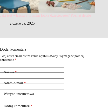
Jaki jest właściwy wymiar łóżka dziecięcego? Poznaj detale
2 czerwca, 2025
Dodaj komentarz
Twój adres email nie zostanie opublikowany.
Wymagane pola są
oznaczone
*
Nazwa
*
Adres e-mail
*
Witryna internetowa
Dodaj komentarz
*