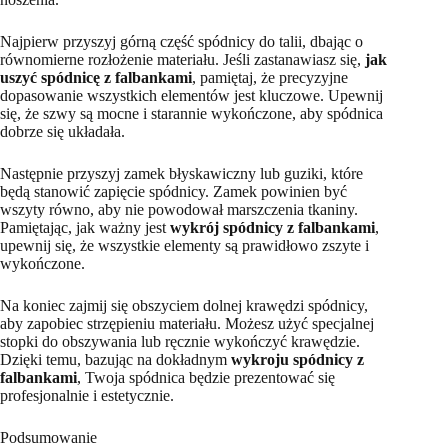
Najpierw przyszyj górną część spódnicy do talii, dbając o
równomierne rozłożenie materiału. Jeśli zastanawiasz się,
jak
uszyć spódnicę z falbankami
, pamiętaj, że precyzyjne
dopasowanie wszystkich elementów jest kluczowe. Upewnij
się, że szwy są mocne i starannie wykończone, aby spódnica
dobrze się układała.
Następnie przyszyj zamek błyskawiczny lub guziki, które
będą stanowić zapięcie spódnicy. Zamek powinien być
wszyty równo, aby nie powodował marszczenia tkaniny.
Pamiętając, jak ważny jest
wykrój spódnicy z falbankami
,
upewnij się, że wszystkie elementy są prawidłowo zszyte i
wykończone.
Na koniec zajmij się obszyciem dolnej krawędzi spódnicy,
aby zapobiec strzępieniu materiału. Możesz użyć specjalnej
stopki do obszywania lub ręcznie wykończyć krawędzie.
Dzięki temu, bazując na dokładnym
wykroju spódnicy z
falbankami
, Twoja spódnica będzie prezentować się
profesjonalnie i estetycznie.
Podsumowanie