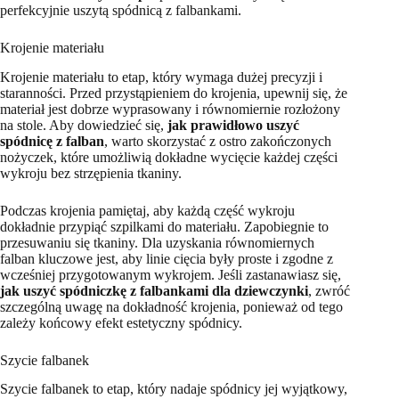
perfekcyjnie uszytą spódnicą z falbankami.
Krojenie materiału
Krojenie materiału to etap, który wymaga dużej precyzji i
staranności. Przed przystąpieniem do krojenia, upewnij się, że
materiał jest dobrze wyprasowany i równomiernie rozłożony
na stole. Aby dowiedzieć się,
jak prawidłowo uszyć
spódnicę z falban
, warto skorzystać z ostro zakończonych
nożyczek, które umożliwią dokładne wycięcie każdej części
wykroju bez strzępienia tkaniny.
Podczas krojenia pamiętaj, aby każdą część wykroju
dokładnie przypiąć szpilkami do materiału. Zapobiegnie to
przesuwaniu się tkaniny. Dla uzyskania równomiernych
falban kluczowe jest, aby linie cięcia były proste i zgodne z
wcześniej przygotowanym wykrojem. Jeśli zastanawiasz się,
jak uszyć spódniczkę z falbankami dla dziewczynki
, zwróć
szczególną uwagę na dokładność krojenia, ponieważ od tego
zależy końcowy efekt estetyczny spódnicy.
Szycie falbanek
Szycie falbanek to etap, który nadaje spódnicy jej wyjątkowy,