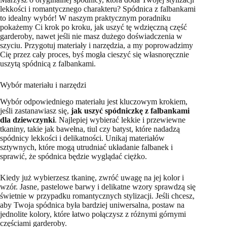
lekkości i romantycznego charakteru? Spódnica z falbankami
to idealny wybór! W naszym praktycznym poradniku
pokażemy Ci krok po kroku, jak uszyć tę wdzięczną część
garderoby, nawet jeśli nie masz dużego doświadczenia w
szyciu. Przygotuj materiały i narzędzia, a my poprowadzimy
Cię przez cały proces, byś mogła cieszyć się własnoręcznie
uszytą spódnicą z falbankami.
Wybór materiału i narzędzi
Wybór odpowiedniego materiału jest kluczowym krokiem,
jeśli zastanawiasz się,
jak uszyć spódniczkę z falbankami
dla dziewczynki
. Najlepiej wybierać lekkie i przewiewne
tkaniny, takie jak bawełna, tiul czy batyst, które nadadzą
spódnicy lekkości i delikatności. Unikaj materiałów
sztywnych, które mogą utrudniać układanie falbanek i
sprawić, że spódnica będzie wyglądać ciężko.
Kiedy już wybierzesz tkaninę, zwróć uwagę na jej kolor i
wzór. Jasne, pastelowe barwy i delikatne wzory sprawdzą się
świetnie w przypadku romantycznych stylizacji. Jeśli chcesz,
aby Twoja spódnica była bardziej uniwersalna, postaw na
jednolite kolory, które łatwo połączysz z różnymi górnymi
częściami garderoby.