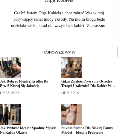
Olga Kobiela
Cześć! Jestem Olga Kobiela i chce zabrać Was w mój
porywający świat mody i urody. Na moim blogu będę
udzielała wiele porad dla wszystkich kobiet! Zapraszam!
NAJNOWSZE WPISY
Jak Dobrać Idealną Kredkę Do
Gdzie Znaleźć Prywatny Ośrodek
Brwi? Kieruj Się Jakością
Terapii Uzależnień Dla Kobiet W…
LIP 23, 2026
LIP 9, 2026
Jak Wybrać Idealne Spodnie Męskie
Suknia Ślubna Dla Niskiej Panny
Na Każdą Okazję
Młodej – Idealne Proporcje