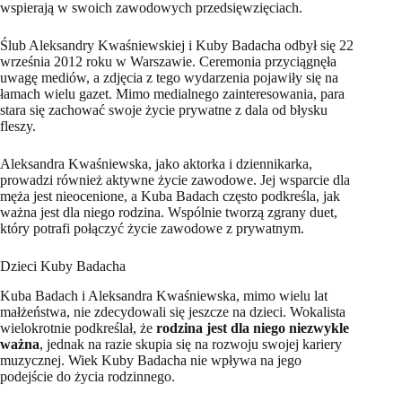
wspierają w swoich zawodowych przedsięwzięciach.
Ślub Aleksandry Kwaśniewskiej i Kuby Badacha odbył się 22
września 2012 roku w Warszawie. Ceremonia przyciągnęła
uwagę mediów, a zdjęcia z tego wydarzenia pojawiły się na
łamach wielu gazet. Mimo medialnego zainteresowania, para
stara się zachować swoje życie prywatne z dala od błysku
fleszy.
Aleksandra Kwaśniewska, jako aktorka i dziennikarka,
prowadzi również aktywne życie zawodowe. Jej wsparcie dla
męża jest nieocenione, a Kuba Badach często podkreśla, jak
ważna jest dla niego rodzina. Wspólnie tworzą zgrany duet,
który potrafi połączyć życie zawodowe z prywatnym.
Dzieci Kuby Badacha
Kuba Badach i Aleksandra Kwaśniewska, mimo wielu lat
małżeństwa, nie zdecydowali się jeszcze na dzieci. Wokalista
wielokrotnie podkreślał, że
rodzina jest dla niego niezwykle
ważna
, jednak na razie skupia się na rozwoju swojej kariery
muzycznej. Wiek Kuby Badacha nie wpływa na jego
podejście do życia rodzinnego.