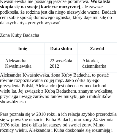
Kwaśniewska nie posiadają jeszcze potomstwa.
Wokalista
skupia się na swojej karierze muzycznej
, ale zawsze
podkreśla, że rodzina jest dla niego niezwykle ważna. Badach
ceni sobie spokój domowego ogniska, który daje mu siłę do
dalszych artystycznych wyzwań.
Żona Kuby Badacha
Imię
Data ślubu
Zawód
Aleksandra
22 września
Aktorka,
Kwaśniewska
2012
dziennikarka
Aleksandra Kwaśniewska, żona Kuby Badacha, to postać
równie rozpoznawalna co jej mąż. Jako córka byłego
prezydenta Polski, Aleksandra jest obecna w mediach od
wielu lat. Jej związek z Kubą Badachem, znanym wokalistą,
przyciąga uwagę zarówno fanów muzyki, jak i miłośników
show-biznesu.
Para poznała się w 2010 roku, a ich relacja szybko przerodziła
się w poważne uczucie. Kuba Badach, urodzony 24 sierpnia
1976 roku, jest o kilka lat starszy od swojej żony. Mimo
różnicy wieku, Aleksandra i Kuba doskonale się rozumieją i