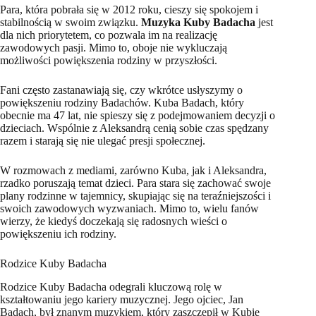
Para, która pobrała się w 2012 roku, cieszy się spokojem i
stabilnością w swoim związku.
Muzyka Kuby Badacha
jest
dla nich priorytetem, co pozwala im na realizację
zawodowych pasji. Mimo to, oboje nie wykluczają
możliwości powiększenia rodziny w przyszłości.
Fani często zastanawiają się, czy wkrótce usłyszymy o
powiększeniu rodziny Badachów. Kuba Badach, który
obecnie ma 47 lat, nie spieszy się z podejmowaniem decyzji o
dzieciach. Wspólnie z Aleksandrą cenią sobie czas spędzany
razem i starają się nie ulegać presji społecznej.
W rozmowach z mediami, zarówno Kuba, jak i Aleksandra,
rzadko poruszają temat dzieci. Para stara się zachować swoje
plany rodzinne w tajemnicy, skupiając się na teraźniejszości i
swoich zawodowych wyzwaniach. Mimo to, wielu fanów
wierzy, że kiedyś doczekają się radosnych wieści o
powiększeniu ich rodziny.
Rodzice Kuby Badacha
Rodzice Kuby Badacha odegrali kluczową rolę w
kształtowaniu jego kariery muzycznej. Jego ojciec, Jan
Badach, był znanym muzykiem, który zaszczepił w Kubie