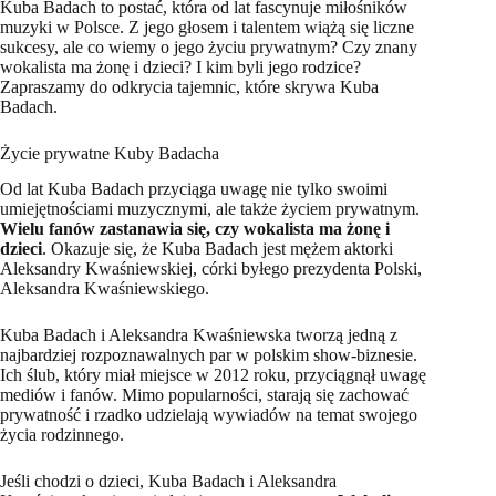
Kuba Badach to postać, która od lat fascynuje miłośników
muzyki w Polsce. Z jego głosem i talentem wiążą się liczne
sukcesy, ale co wiemy o jego życiu prywatnym? Czy znany
wokalista ma żonę i dzieci? I kim byli jego rodzice?
Zapraszamy do odkrycia tajemnic, które skrywa Kuba
Badach.
Życie prywatne Kuby Badacha
Od lat Kuba Badach przyciąga uwagę nie tylko swoimi
umiejętnościami muzycznymi, ale także życiem prywatnym.
Wielu fanów zastanawia się, czy wokalista ma żonę i
dzieci
. Okazuje się, że Kuba Badach jest mężem aktorki
Aleksandry Kwaśniewskiej, córki byłego prezydenta Polski,
Aleksandra Kwaśniewskiego.
Kuba Badach i Aleksandra Kwaśniewska tworzą jedną z
najbardziej rozpoznawalnych par w polskim show-biznesie.
Ich ślub, który miał miejsce w 2012 roku, przyciągnął uwagę
mediów i fanów. Mimo popularności, starają się zachować
prywatność i rzadko udzielają wywiadów na temat swojego
życia rodzinnego.
Jeśli chodzi o dzieci, Kuba Badach i Aleksandra