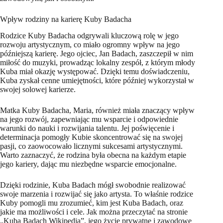
Wpływ rodziny na karierę Kuby Badacha
Rodzice Kuby Badacha odgrywali kluczową rolę w jego
rozwoju artystycznym, co miało ogromny wpływ na jego
późniejszą karierę. Jego ojciec, Jan Badach, zaszczepił w nim
miłość do muzyki, prowadząc lokalny zespół, z którym młody
Kuba miał okazję występować. Dzięki temu doświadczeniu,
Kuba zyskał cenne umiejętności, które później wykorzystał w
swojej solowej karierze.
Matka Kuby Badacha, Maria, również miała znaczący wpływ
na jego rozwój, zapewniając mu wsparcie i odpowiednie
warunki do nauki i rozwijania talentu. Jej poświęcenie i
determinacja pomogły Kubie skoncentrować się na swojej
pasji, co zaowocowało licznymi sukcesami artystycznymi.
Warto zaznaczyć, że rodzina była obecna na każdym etapie
jego kariery, dając mu niezbędne wsparcie emocjonalne.
Dzięki rodzinie, Kuba Badach mógł swobodnie realizować
swoje marzenia i rozwijać się jako artysta. To właśnie rodzice
Kuby pomogli mu zrozumieć, kim jest Kuba Badach, oraz
jakie ma możliwości i cele. Jak można przeczytać na stronie
„Kuba Badach Wikipedia”, jego życie prywatne i zawodowe