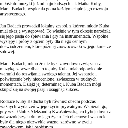
miłość do muzyki już od najmłodszych lat. Matka Kuby,
Maria Badach, wspierała go na każdym etapie jego rozwoju
artystycznego.
Jan Badach prowadził lokalny zespół, z którym młody Kuba
miał okazję występować. To właśnie w tym okresie narodziła
się jego pasja do śpiewania i gry na instrumentach. Wspólne
występy i próby z ojcem były dla niego cennym
doświadczeniem, które później zaowocowało w jego karierze
solowej.
Maria Badach, mimo że nie była zawodowo związana z
muzyką, zawsze dbała o to, aby Kuba miał odpowiednie
warunki do rozwijania swojego talentu. Jej wsparcie i
poświęcenie były nieocenione, zwłaszcza w trudnych
momentach. Dzięki jej determinacji, Kuba Badach mógł
skupić się na swojej pasji i osiągnąć sukces.
Rodzice Kuby Badacha byli również obecni podczas
ważnych wydarzeń w jego życiu prywatnym. Wspierali go,
gdy wziął ślub z Aleksandrą Kwaśniewską, co było jednym z
najważniejszych dni w jego życiu. Ich obecność i wsparcie
były dla niego niezwykle ważne, zarówno w życiu
zawodowym, jak i osobistym.