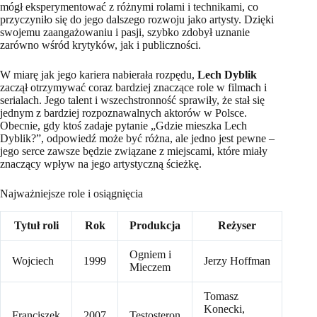
mógł eksperymentować z różnymi rolami i technikami, co
przyczyniło się do jego dalszego rozwoju jako artysty. Dzięki
swojemu zaangażowaniu i pasji, szybko zdobył uznanie
zarówno wśród krytyków, jak i publiczności.
W miarę jak jego kariera nabierała rozpędu,
Lech Dyblik
zaczął otrzymywać coraz bardziej znaczące role w filmach i
serialach. Jego talent i wszechstronność sprawiły, że stał się
jednym z bardziej rozpoznawalnych aktorów w Polsce.
Obecnie, gdy ktoś zadaje pytanie „Gdzie mieszka Lech
Dyblik?”, odpowiedź może być różna, ale jedno jest pewne –
jego serce zawsze będzie związane z miejscami, które miały
znaczący wpływ na jego artystyczną ścieżkę.
Najważniejsze role i osiągnięcia
Tytuł roli
Rok
Produkcja
Reżyser
Ogniem i
Wojciech
1999
Jerzy Hoffman
Mieczem
Tomasz
Konecki,
Franciszek
2007
Testosteron