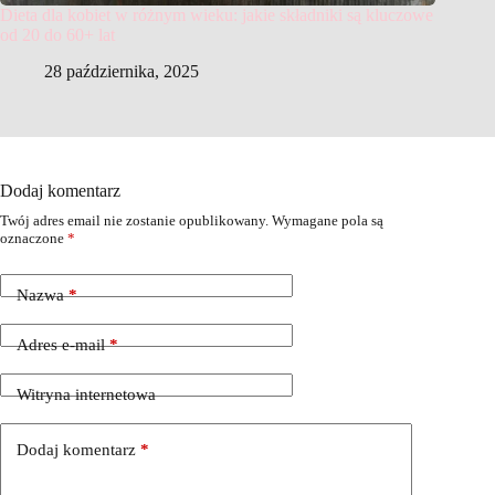
Dieta dla kobiet w różnym wieku: jakie składniki są kluczowe
od 20 do 60+ lat
28 października, 2025
Dodaj komentarz
Twój adres email nie zostanie opublikowany.
Wymagane pola są
oznaczone
*
Nazwa
*
Adres e-mail
*
Witryna internetowa
Dodaj komentarz
*