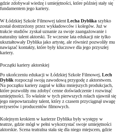
gdzie zdobywał wiedzę i umiejętności, które później stały się
fundamentem jego kariery.
W Łódzkiej Szkole Filmowej talent
Lecha Dyblika
szybko
został dostrzeżony przez wykładowców i kolegów. Już w
trakcie studiów zyskał uznanie za swoje zaangażowanie i
naturalny talent aktorski. Te wczesne lata edukacji nie tylko
ukształtowały Dyblika jako artystę, ale również pozwoliły mu
nawiązać kontakty, które były kluczowe dla jego przyszłej
kariery.
Początki kariery aktorskiej
Po ukończeniu edukacji w Łódzkiej Szkole Filmowej,
Lech
Dyblik
rozpoczął swoją zawodową przygodę z aktorstwem.
Na początku kariery zagrał w kilku mniejszych produkcjach,
które pozwoliły mu zdobyć cenne doświadczenie i rozwinąć
umiejętności. To właśnie w tych pierwszych rolach ujawnił się
jego niepowtarzalny talent, który z czasem przyciągnął uwagę
reżyserów i producentów filmowych.
Kolejnym krokiem w karierze Dyblika były występy w
teatrze, gdzie mógł w pełni wykorzystać swoje umiejętności
aktorskie. Scena teatralna stała się dla niego miejscem, gdzie