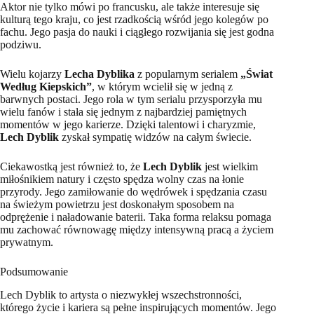
Aktor nie tylko mówi po francusku, ale także interesuje się
kulturą tego kraju, co jest rzadkością wśród jego kolegów po
fachu. Jego pasja do nauki i ciągłego rozwijania się jest godna
podziwu.
Wielu kojarzy
Lecha Dyblika
z popularnym serialem
„Świat
Według Kiepskich”
, w którym wcielił się w jedną z
barwnych postaci. Jego rola w tym serialu przysporzyła mu
wielu fanów i stała się jednym z najbardziej pamiętnych
momentów w jego karierze. Dzięki talentowi i charyzmie,
Lech Dyblik
zyskał sympatię widzów na całym świecie.
Ciekawostką jest również to, że
Lech Dyblik
jest wielkim
miłośnikiem natury i często spędza wolny czas na łonie
przyrody. Jego zamiłowanie do wędrówek i spędzania czasu
na świeżym powietrzu jest doskonałym sposobem na
odprężenie i naładowanie baterii. Taka forma relaksu pomaga
mu zachować równowagę między intensywną pracą a życiem
prywatnym.
Podsumowanie
Lech Dyblik to artysta o niezwykłej wszechstronności,
którego życie i kariera są pełne inspirujących momentów. Jego