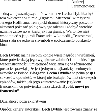
Andrzej
Saramonowicz
Jedną z najważniejszych ról w karierze
Lecha Dyblika
była
rola Wojciecha w filmie „Ogniem i Mieczem” w reżyserii
Jerzego Hoffmana. Ten epicki dramat historyczny pozwolił
aktorowi pokazać pełnię swojego talentu i zdobyć szerokie
uznanie zarówno w kraju jak i za granicą. Warto również
wspomnieć o jego roli Franciszka w komedii „Testosteron”,
która stała się jednym z symboli współczesnego polskiego
kina.
Lech Dyblik ma na swoim koncie wiele nagród i wyróżnień,
które potwierdzają jego wyjątkowe zdolności aktorskie. Jego
wszechstronność i umiejętność wcielania się w różnorodne
postacie sprawiają, że jest jednym z najbardziej cenionych
aktorów w Polsce.
Biografia Lecha Dyblika
to pełna pasji i
sukcesów opowieść, w której nie brakuje również ciekawych
epizodów, takich jak jego zainteresowanie językiem
francuskim, co potwierdza fraza
„Lech Dyblik mówi po
francusku”
.
Działalność poza aktorstwem
Oprócz kariery aktorskiej,
Lech Dyblik
jest również znany ze