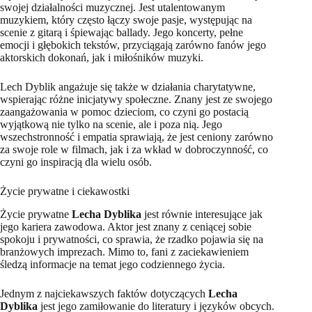
swojej działalności muzycznej. Jest utalentowanym
muzykiem, który często łączy swoje pasje, występując na
scenie z gitarą i śpiewając ballady. Jego koncerty, pełne
emocji i głębokich tekstów, przyciągają zarówno fanów jego
aktorskich dokonań, jak i miłośników muzyki.
Lech Dyblik angażuje się także w działania charytatywne,
wspierając różne inicjatywy społeczne. Znany jest ze swojego
zaangażowania w pomoc dzieciom, co czyni go postacią
wyjątkową nie tylko na scenie, ale i poza nią. Jego
wszechstronność i empatia sprawiają, że jest ceniony zarówno
za swoje role w filmach, jak i za wkład w dobroczynność, co
czyni go inspiracją dla wielu osób.
Życie prywatne i ciekawostki
Życie prywatne
Lecha Dyblika
jest równie interesujące jak
jego kariera zawodowa. Aktor jest znany z ceniącej sobie
spokoju i prywatności, co sprawia, że rzadko pojawia się na
branżowych imprezach. Mimo to, fani z zaciekawieniem
śledzą informacje na temat jego codziennego życia.
Jednym z najciekawszych faktów dotyczących
Lecha
Dyblika
jest jego zamiłowanie do literatury i języków obcych.