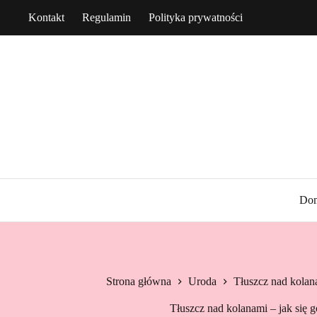
Przejdź
Kontakt
Regulamin
Polityka prywatności
do
treści
Do
Strona główna
Uroda
Tłuszcz nad kolan
Tłuszcz nad kolanami – jak się 