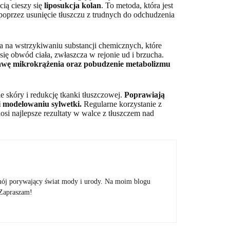
cią cieszy się
liposukcja kolan
. To metoda, która jest
oprzez usunięcie tłuszczu z trudnych do odchudzenia
na na wstrzykiwaniu substancji chemicznych, które
ę obwód ciała, zwłaszcza w rejonie ud i brzucha.
rawę mikrokrążenia oraz pobudzenie metabolizmu
 skóry i redukcję tkanki tłuszczowej.
Poprawiają
i modelowaniu sylwetki.
Regularne korzystanie z
osi najlepsze rezultaty w walce z tłuszczem nad
mój porywający świat mody i urody. Na moim blogu
 Zapraszam!