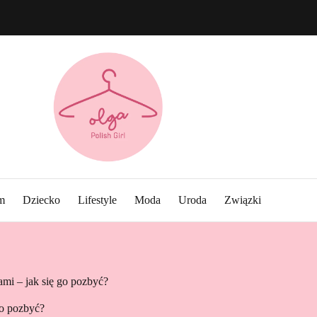
m
Dziecko
Lifestyle
Moda
Uroda
Związki
ami – jak się go pozbyć?
go pozbyć?