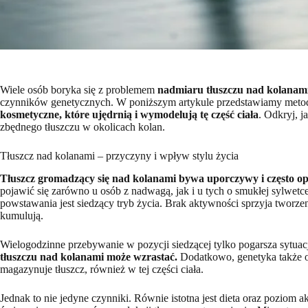
Wiele osób boryka się z problemem
nadmiaru tłuszczu nad kolanam
czynników genetycznych. W poniższym artykule przedstawiamy metody
kosmetyczne, które ujędrnią i wymodelują tę część ciała
. Odkryj, 
zbędnego tłuszczu w okolicach kolan.
Tłuszcz nad kolanami – przyczyny i wpływ stylu życia
Tłuszcz gromadzący się nad kolanami bywa uporczywy i często o
pojawić się zarówno u osób z nadwagą, jak i u tych o smukłej sylwet
powstawania jest siedzący tryb życia. Brak aktywności sprzyja tworze
kumulują.
Wielogodzinne przebywanie w pozycji siedzącej tylko pogarsza sytuac
tłuszczu nad kolanami może wzrastać.
Dodatkowo, genetyka także o
magazynuje tłuszcz, również w tej części ciała.
Jednak to nie jedyne czynniki. Równie istotna jest dieta oraz poziom 