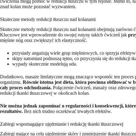
ćwiczenia mogą pomóc w redukcji tłuszczu w tym rejonie. Mimo to, na
znad kolan może pozostać wyzwaniem.
Skuteczne metody redukcji tłuszczu nad kolanami
Skuteczne metody redukcji tłuszczu nad kolanami obejmują zarówno ćw
Kluczowe jest wprowadzenie do swojej rutyny takich ćwiczeń jak
prz
mięśnie nóg oraz zwiększyć ich elastyczność.
przysiady angażują wiele grup mięśniowych, co sprzyja efektywn
skipy natomiast podnoszą tętno, co przyczynia się do redukcji tk
wypady skutecznie modelują uda.
Dodatkowo, masaże limfatyczne mogą znacząco wspomóc ten proces po
organizmu.
Równie istotna jest dieta, która powinna obfitować w b
cały proces odchudzania.
Połączenie ćwiczeń, masaży oraz zdroweg
redukcji tkanki tłuszczowej w okolicach kolan.
Nie można jednak zapominać o regularności i konsekwencji, które
rezultatów.
Bez nich trudno oczekiwać trwałych efektów.
Zabiegi wspomagające ujędrnianie i redukcję tkanki tłuszczowej
Zabiegi mające na celu ujędrnienie skóry i zmniejszenie tkanki tłus