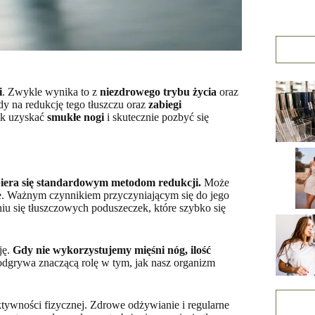
i
. Zwykle wynika to z
niezdrowego trybu życia
oraz
 na redukcję tego tłuszczu oraz
zabiegi
jak uzyskać
smukłe nogi
i skutecznie pozbyć się
piera się standardowym metodom redukcji.
Może
ce. Ważnym czynnikiem przyczyniającym się do jego
niu się tłuszczowych poduszeczek, które szybko się
ję.
Gdy nie wykorzystujemy mięśni nóg, ilość
dgrywa znaczącą rolę w tym, jak nasz organizm
aktywności fizycznej. Zdrowe odżywianie i regularne