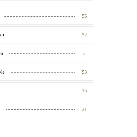
56
ko
52
on
2
yle
58
15
21