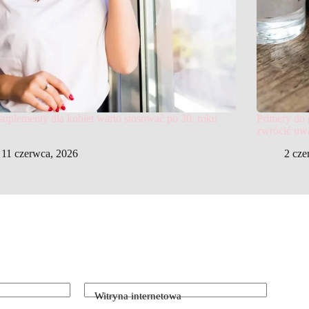
 suplementy dla kobiet warto stosować po 30. roku
Primery do 
zwrócić uw
11 czerwca, 2026
2 cze
Witryna internetowa