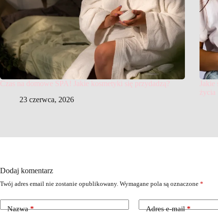
Czas na domowe SPA! Jakie kosmetyki się przydadzą?
Jakie
życia
23 czerwca, 2026
Dodaj komentarz
Twój adres email nie zostanie opublikowany.
Wymagane pola są oznaczone
*
Nazwa
*
Adres e-mail
*