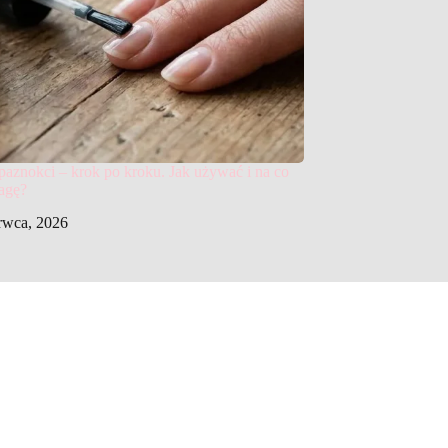
paznokci – krok po kroku. Jak używać i na co
agę?
rwca, 2026