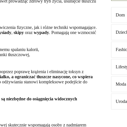
wet prowadząc zdrowy tryb życia, usunięcie tłuszczu
Dom
iczenia fizyczne, jak i różne techniki wspomagające.
Dziec
ysiady
,
skipy
oraz
wypady
. Pomagają one wzmocnić
emu spalaniu kalorii,
Fashi
anki tłuszczowej,
Lifest
przez poprawę krążenia i eliminację toksyn z
iałko, a ograniczać tłuszcze nasycone, co wspiera
o odżywiania stanowi kompleksowe podejście do
Moda
 są niezbędne do osiągnięcia widocznych
Uroda
zczowej skutecznie wspomagają osoby z nadmiarem