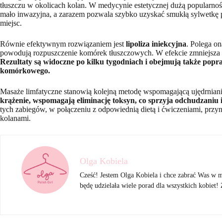
tłuszczu w okolicach kolan. W medycynie estetycznej dużą popularnoś
mało inwazyjna, a zarazem pozwala szybko uzyskać smukłą sylwetkę p
miejsc.
Równie efektywnym rozwiązaniem jest
lipoliza iniekcyjna
. Polega o
powodują rozpuszczenie komórek tłuszczowych. W efekcie zmniejsza si
Rezultaty są widoczne po kilku tygodniach i obejmują także pop
komórkowego.
Masaże limfatyczne stanowią kolejną metodę wspomagającą ujędrnianie
krążenie, wspomagają eliminację toksyn, co sprzyja odchudzaniu 
tych zabiegów, w połączeniu z odpowiednią dietą i ćwiczeniami, przyn
kolanami.
Olga Kobiela
Cześć! Jestem Olga Kobiela i chce zabrać Was w 
będę udzielała wiele porad dla wszystkich kobiet!