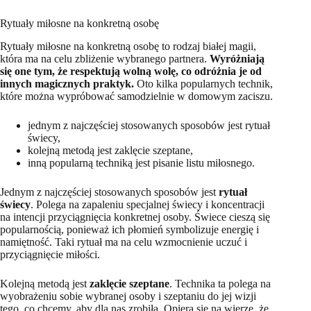
Rytuały miłosne na konkretną osobę
Rytuały miłosne na konkretną osobę to rodzaj białej magii,
która ma na celu zbliżenie wybranego partnera.
Wyróżniają
się one tym, że respektują wolną wolę, co odróżnia je od
innych magicznych praktyk.
Oto kilka popularnych technik,
które można wypróbować samodzielnie w domowym zaciszu.
jednym z najczęściej stosowanych sposobów jest rytuał
świecy,
kolejną metodą jest zaklęcie szeptane,
inną popularną techniką jest pisanie listu miłosnego.
Jednym z najczęściej stosowanych sposobów jest
rytuał
świecy
. Polega na zapaleniu specjalnej świecy i koncentracji
na intencji przyciągnięcia konkretnej osoby. Świece cieszą się
popularnością, ponieważ ich płomień symbolizuje energię i
namiętność. Taki rytuał ma na celu wzmocnienie uczuć i
przyciągnięcie miłości.
Kolejną metodą jest
zaklęcie szeptane
. Technika ta polega na
wyobrażeniu sobie wybranej osoby i szeptaniu do jej wizji
tego, co chcemy, aby dla nas zrobiła. Opiera się na wierze, że