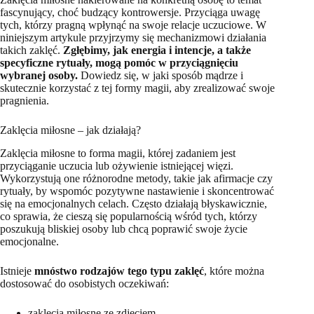
fascynujący, choć budzący kontrowersje. Przyciąga uwagę
tych, którzy pragną wpłynąć na swoje relacje uczuciowe. W
niniejszym artykule przyjrzymy się mechanizmowi działania
takich zaklęć.
Zgłębimy, jak energia i intencje, a także
specyficzne rytuały, mogą pomóc w przyciągnięciu
wybranej osoby.
Dowiedz się, w jaki sposób mądrze i
skutecznie korzystać z tej formy magii, aby zrealizować swoje
pragnienia.
Zaklęcia miłosne – jak działają?
Zaklęcia miłosne to forma magii, której zadaniem jest
przyciąganie uczucia lub ożywienie istniejącej więzi.
Wykorzystują one różnorodne metody, takie jak afirmacje czy
rytuały, by wspomóc pozytywne nastawienie i skoncentrować
się na emocjonalnych celach. Często działają błyskawicznie,
co sprawia, że cieszą się popularnością wśród tych, którzy
poszukują bliskiej osoby lub chcą poprawić swoje życie
emocjonalne.
Istnieje
mnóstwo rodzajów tego typu zaklęć
, które można
dostosować do osobistych oczekiwań:
zaklęcia miłosne ze zdjęciem,