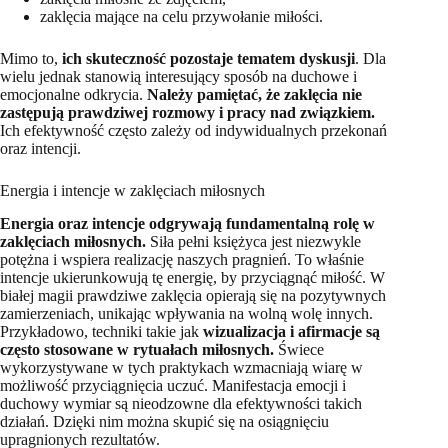
zaklęcia mające na celu przywołanie miłości.
Mimo to,
ich skuteczność pozostaje tematem dyskusji
. Dla
wielu jednak stanowią interesujący sposób na duchowe i
emocjonalne odkrycia.
Należy pamiętać, że zaklęcia nie
zastępują prawdziwej rozmowy i pracy nad związkiem.
Ich efektywność często zależy od indywidualnych przekonań
oraz intencji.
Energia i intencje w zaklęciach miłosnych
Energia oraz intencje odgrywają fundamentalną rolę w
zaklęciach miłosnych.
Siła pełni księżyca jest niezwykle
potężna i wspiera realizację naszych pragnień. To właśnie
intencje ukierunkowują tę energię, by przyciągnąć miłość. W
białej magii prawdziwe zaklęcia opierają się na pozytywnych
zamierzeniach, unikając wpływania na wolną wolę innych.
Przykładowo, techniki takie jak
wizualizacja i afirmacje są
często stosowane w rytuałach miłosnych.
Świece
wykorzystywane w tych praktykach wzmacniają wiarę w
możliwość przyciągnięcia uczuć. Manifestacja emocji i
duchowy wymiar są nieodzowne dla efektywności takich
działań. Dzięki nim można skupić się na osiągnięciu
upragnionych rezultatów.