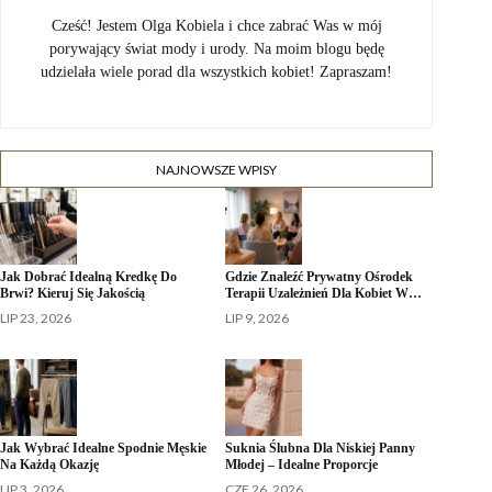
Cześć! Jestem Olga Kobiela i chce zabrać Was w mój
porywający świat mody i urody. Na moim blogu będę
udzielała wiele porad dla wszystkich kobiet! Zapraszam!
NAJNOWSZE WPISY
Jak Dobrać Idealną Kredkę Do
Gdzie Znaleźć Prywatny Ośrodek
Brwi? Kieruj Się Jakością
Terapii Uzależnień Dla Kobiet W…
LIP 23, 2026
LIP 9, 2026
Jak Wybrać Idealne Spodnie Męskie
Suknia Ślubna Dla Niskiej Panny
Na Każdą Okazję
Młodej – Idealne Proporcje
LIP 3, 2026
CZE 26, 2026