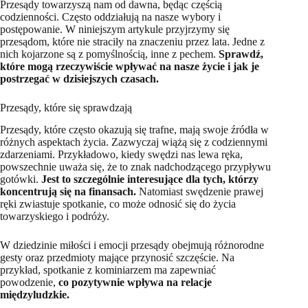
Przesądy towarzyszą nam od dawna, będąc częścią
codzienności. Często oddziałują na nasze wybory i
postępowanie. W niniejszym artykule przyjrzymy się
przesądom, które nie straciły na znaczeniu przez lata. Jedne z
nich kojarzone są z pomyślnością, inne z pechem.
Sprawdź,
które mogą rzeczywiście wpływać na nasze życie i jak je
postrzegać w dzisiejszych czasach.
Przesądy, które się sprawdzają
Przesądy, które często okazują się trafne, mają swoje źródła w
różnych aspektach życia. Zazwyczaj wiążą się z codziennymi
zdarzeniami. Przykładowo, kiedy swędzi nas lewa ręka,
powszechnie uważa się, że to znak nadchodzącego przypływu
gotówki.
Jest to szczególnie interesujące dla tych, którzy
koncentrują się na finansach.
Natomiast swędzenie prawej
ręki zwiastuje spotkanie, co może odnosić się do życia
towarzyskiego i podróży.
W dziedzinie miłości i emocji przesądy obejmują różnorodne
gesty oraz przedmioty mające przynosić szczęście. Na
przykład, spotkanie z kominiarzem ma zapewniać
powodzenie,
co pozytywnie wpływa na relacje
międzyludzkie.