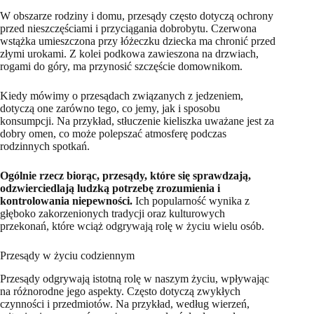
W obszarze rodziny i domu, przesądy często dotyczą ochrony
przed nieszczęściami i przyciągania dobrobytu. Czerwona
wstążka umieszczona przy łóżeczku dziecka ma chronić przed
złymi urokami. Z kolei podkowa zawieszona na drzwiach,
rogami do góry, ma przynosić szczęście domownikom.
Kiedy mówimy o przesądach związanych z jedzeniem,
dotyczą one zarówno tego, co jemy, jak i sposobu
konsumpcji. Na przykład, stłuczenie kieliszka uważane jest za
dobry omen, co może polepszać atmosferę podczas
rodzinnych spotkań.
Ogólnie rzecz biorąc, przesądy, które się sprawdzają,
odzwierciedlają ludzką potrzebę zrozumienia i
kontrolowania niepewności.
Ich popularność wynika z
głęboko zakorzenionych tradycji oraz kulturowych
przekonań, które wciąż odgrywają rolę w życiu wielu osób.
Przesądy w życiu codziennym
Przesądy odgrywają istotną rolę w naszym życiu, wpływając
na różnorodne jego aspekty. Często dotyczą zwykłych
czynności i przedmiotów. Na przykład, według wierzeń,