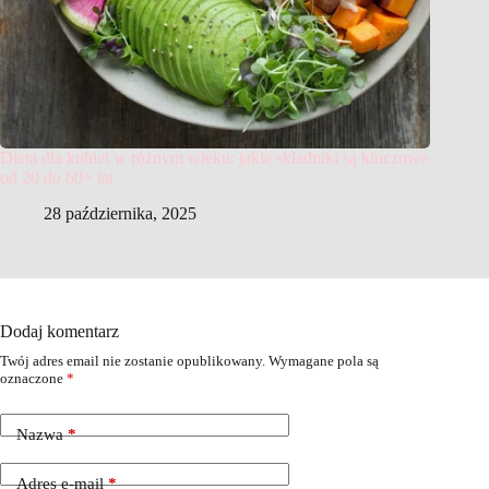
Dieta dla kobiet w różnym wieku: jakie składniki są kluczowe
od 20 do 60+ lat
28 października, 2025
Dodaj komentarz
Twój adres email nie zostanie opublikowany.
Wymagane pola są
oznaczone
*
Nazwa
*
Adres e-mail
*