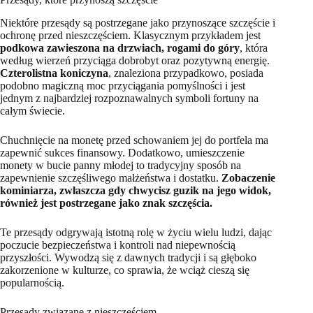
Niektóre przesądy są postrzegane jako przynoszące szczęście i
ochronę przed nieszczęściem. Klasycznym przykładem jest
podkowa zawieszona na drzwiach, rogami do góry
, która
według wierzeń przyciąga dobrobyt oraz pozytywną energię.
Czterolistna koniczyna
, znaleziona przypadkowo, posiada
podobno magiczną moc przyciągania pomyślności i jest
jednym z najbardziej rozpoznawalnych symboli fortuny na
całym świecie.
Chuchnięcie na monetę przed schowaniem jej do portfela ma
zapewnić sukces finansowy. Dodatkowo, umieszczenie
monety w bucie panny młodej to tradycyjny sposób na
zapewnienie szczęśliwego małżeństwa i dostatku.
Zobaczenie
kominiarza, zwłaszcza gdy chwycisz guzik na jego widok,
również jest postrzegane jako znak szczęścia.
Te przesądy odgrywają istotną rolę w życiu wielu ludzi, dając
poczucie bezpieczeństwa i kontroli nad niepewnością
przyszłości. Wywodzą się z dawnych tradycji i są głęboko
zakorzenione w kulturze, co sprawia, że wciąż cieszą się
popularnością.
Przesądy związane z nieszczęściem