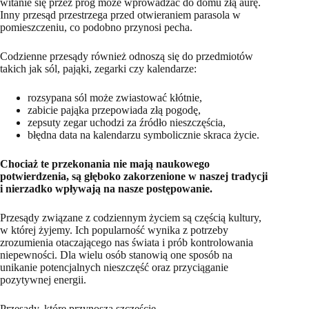
witanie się przez próg może wprowadzać do domu złą aurę.
Inny przesąd przestrzega przed otwieraniem parasola w
pomieszczeniu, co podobno przynosi pecha.
Codzienne przesądy również odnoszą się do przedmiotów
takich jak sól, pająki, zegarki czy kalendarze:
rozsypana sól może zwiastować kłótnie,
zabicie pająka przepowiada złą pogodę,
zepsuty zegar uchodzi za źródło nieszczęścia,
błędna data na kalendarzu symbolicznie skraca życie.
Chociaż te przekonania nie mają naukowego
potwierdzenia, są głęboko zakorzenione w naszej tradycji
i nierzadko wpływają na nasze postępowanie.
Przesądy związane z codziennym życiem są częścią kultury,
w której żyjemy. Ich popularność wynika z potrzeby
zrozumienia otaczającego nas świata i prób kontrolowania
niepewności. Dla wielu osób stanowią one sposób na
unikanie potencjalnych nieszczęść oraz przyciąganie
pozytywnej energii.
Przesądy, które przynoszą szczęście