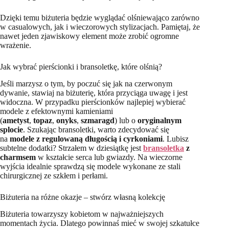
Dzięki temu biżuteria będzie wyglądać olśniewająco zarówno
w casualowych, jak i wieczorowych stylizacjach. Pamiętaj, że
nawet jeden zjawiskowy element może zrobić ogromne
wrażenie.
Jak wybrać pierścionki i bransoletkę, które olśnią?
Jeśli marzysz o tym, by poczuć się jak na czerwonym
dywanie, stawiaj na biżuterię, która przyciąga uwagę i jest
widoczna. W przypadku pierścionków najlepiej wybierać
modele z efektownymi kamieniami
(
ametyst
,
topaz
,
onyks
,
szmaragd
) lub o
oryginalnym
splocie
. Szukając bransoletki, warto zdecydować się
na
modele z regulowaną długością i cyrkoniami
. Lubisz
subtelne dodatki? Strzałem w dziesiątkę jest
bransoletka
z
charmsem
w kształcie serca lub gwiazdy. Na wieczorne
wyjścia idealnie sprawdzą się modele wykonane ze stali
chirurgicznej ze szkłem i perłami.
Biżuteria na różne okazje – stwórz własną kolekcję
Biżuteria towarzyszy kobietom w najważniejszych
momentach życia. Dlatego powinnaś mieć w swojej szkatułce