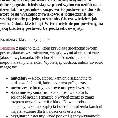
dobrego gustu. Kiedy stajesz przed wyborem ozdób na co
dzień lub na specjalne okazje, warto postawić na dodatki,
które będą wyglądać zjawiskowo, a jednocześnie nie
wyjdą z mody po jednym sezonie. Chcesz wiedzieć, jak
wybrać dodatki z klasą? W tym artykule podpowiemy, na
jaką biżuterię postawić, by podkreślić swój styl.
Biżuteria z klasą – czyli jaka?
Biżuteria
z klasą to taka, która przyciąga spojrzenia swoim
przemyślanym wzornictwem, wyjątkowymi akcentami oraz
jakością wykonania. Nie chodzi o ilość ozdób, ale o ich
niepowtarzalny charakter. Wybierając dodatki, należy zwrócić
uwagę na:
materiały
– złoto, srebro, kamienie szlachetne to
podstawa biżuterii, która przetrwa próbę czasu;
nowoczesne formy
,
ciekawe motywy
i
wzory
;
staranne wykonanie
– staranność w detalach,
solidność łączeń i dbałość o wykończenie to znaki
rozpoznawcze biżuterii z klasą. Nawet drobne
elementy, takie jak zapięcia i sposób osadzenia kamieni
mają znaczenie dla trwałości oraz estetyki.
oryginalne akcenty
, które podkreślą indywidualność.