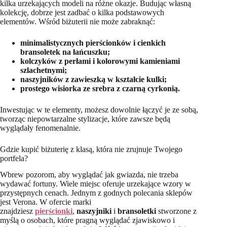
kilka urzekających modeli na różne okazje. Budując własną
kolekcję, dobrze jest zadbać o kilka podstawowych
elementów. Wśród biżuterii nie może zabraknąć:
minimalistycznych pierścionków i cienkich
bransoletek na łańcuszku;
kolczyków z perłami i kolorowymi kamieniami
szlachetnymi;
naszyjników z zawieszką w kształcie kulki;
prostego wisiorka ze srebra z czarną cyrkonią.
Inwestując w te elementy, możesz dowolnie łączyć je ze sobą,
tworząc niepowtarzalne stylizacje, które zawsze będą
wyglądały fenomenalnie.
Gdzie kupić biżuterię z klasą, która nie zrujnuje Twojego
portfela?
Wbrew pozorom, aby wyglądać jak gwiazda, nie trzeba
wydawać fortuny. Wiele miejsc oferuje urzekające wzory w
przystępnych cenach. Jednym z godnych polecania sklepów
jest Verona. W ofercie marki
znajdziesz
pierścionki
,
naszyjniki
i
bransoletki
stworzone z
myślą o osobach, które pragną wyglądać zjawiskowo i