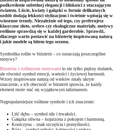
podkreślenie subtelnej elegancji i bliskości z otaczającym
światem. Liście, kwiaty i gałązki w formie delikatnych
ozdób dodają lekkości stylizacjom i świetnie wpisują się w
wiosenne trendy. Niezależnie od tego, czy preferujesz
klasyczne złoto, srebro czy ekologiczne materiały, motywy
roślinne sprawdzą się w każdej garderobie. Sprawdź,
dlaczego warto postawić na biżuterię inspirowaną naturą
i jakie modele są hitem tego sezonu.
Symbolika roślin w biżuterii – co oznaczają poszczególne
motywy?
Biżuteria z roślinnymi motywami
to nie tylko piękny dodatek,
ale również symbol emocji, wartości i życiowej harmonii.
Wzory inspirowane naturą od wieków miały ukryte
znaczenie, a ich obecność w biżuterii sprawia, że każdy
element może stać się wyjątkowym talizmanem.
Najpopularniejsze roślinne symbole i ich znaczenie:
Liść dębu – symbol siły i trwałości.
Gałązka oliwna – kojarzona z pokojem i harmonią.
Koniczyna – znak szczęścia i pomyślności.
Róża – symbol miłości, kobiecości i piękna.